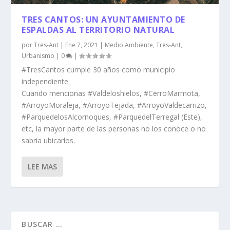
TRES CANTOS: UN AYUNTAMIENTO DE
ESPALDAS AL TERRITORIO NATURAL
por
Tres-Ant
|
Ene 7, 2021
|
Medio Ambiente
,
Tres-Ant
,
Urbanismo
|
0
|
#TresCantos cumple 30 años como municipio
independiente.
Cuando mencionas #Valdeloshielos, #CerroMarmota,
#ArroyoMoraleja, #ArroyoTejada, #ArroyoValdecarrizo,
#ParquedelosAlcornoques, #ParquedelTerregal (Este),
etc, la mayor parte de las personas no los conoce o no
sabría ubicarlos.
LEE MAS