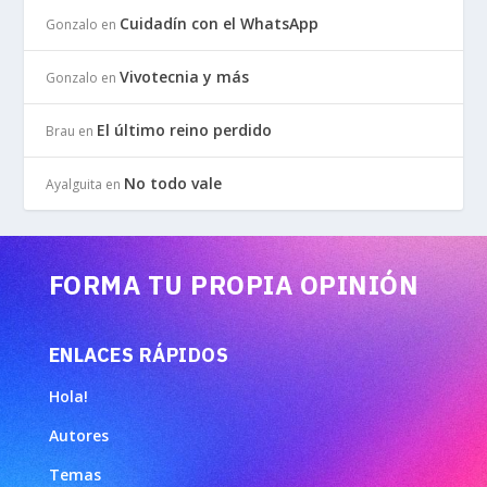
Cuidadín con el WhatsApp
Gonzalo
en
Vivotecnia y más
Gonzalo
en
El último reino perdido
Brau
en
No todo vale
Ayalguita
en
FORMA TU PROPIA OPINIÓN
ENLACES RÁPIDOS
Hola!
Autores
Temas