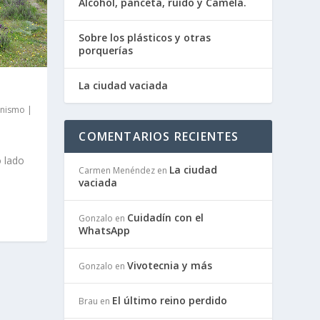
Alcohol, panceta, ruido y Camela.
Sobre los plásticos y otras
porquerías
La ciudad vaciada
nismo
|
COMENTARIOS RECIENTES
o lado
La ciudad
Carmen Menéndez
en
vaciada
Cuidadín con el
Gonzalo
en
WhatsApp
Vivotecnia y más
Gonzalo
en
El último reino perdido
Brau
en