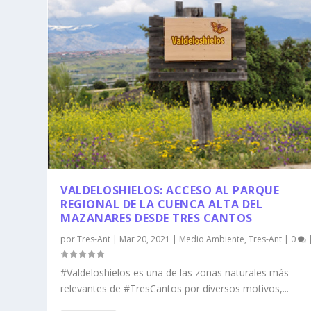
VALDELOSHIELOS: ACCESO AL PARQUE
REGIONAL DE LA CUENCA ALTA DEL
MAZANARES DESDE TRES CANTOS
por
Tres-Ant
|
Mar 20, 2021
|
Medio Ambiente
,
Tres-Ant
|
0
#Valdeloshielos es una de las zonas naturales más
relevantes de #TresCantos por diversos motivos,...