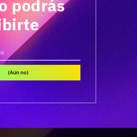
o podrás
ibirte
(Aún no)