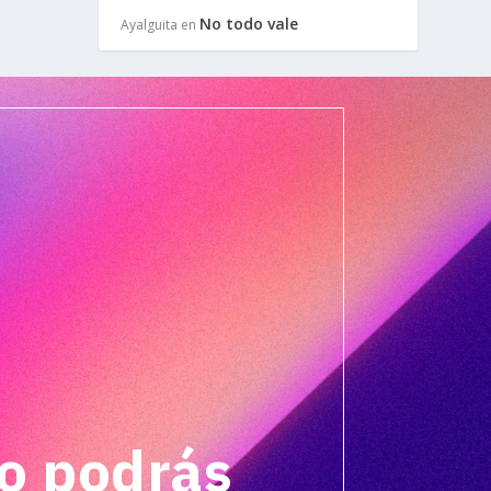
No todo vale
Ayalguita
en
o podrás