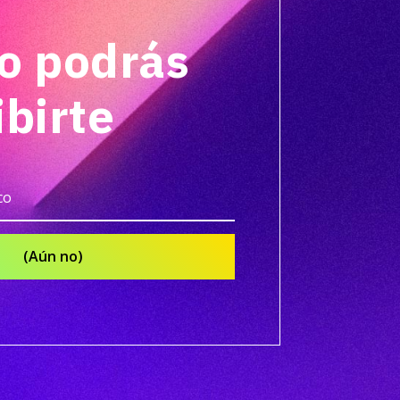
o podrás
ibirte
(Aún no)