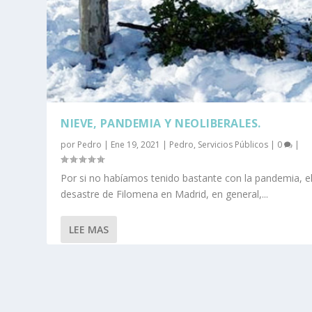
NIEVE, PANDEMIA Y NEOLIBERALES.
por
Pedro
|
Ene 19, 2021
|
Pedro
,
Servicios Públicos
|
0
|
Por si no habíamos tenido bastante con la pandemia, e
desastre de Filomena en Madrid, en general,...
LEE MAS