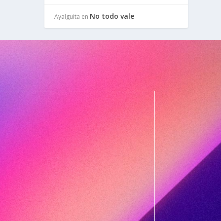
No todo vale
Ayalguita
en