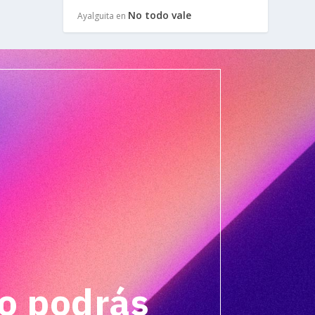
No todo vale
Ayalguita
en
o podrás