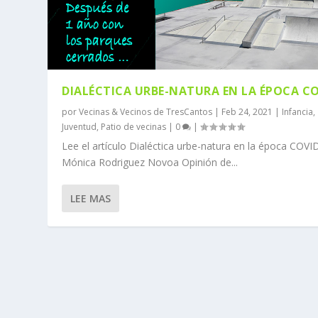
DIALÉCTICA URBE-NATURA EN LA ÉPOCA C
por
Vecinas & Vecinos de TresCantos
|
Feb 24, 2021
|
Infancia
,
Juventud
,
Patio de vecinas
|
0
|
Lee el artículo Dialéctica urbe-natura en la época COVID
Mónica Rodriguez Novoa Opinión de...
LEE MAS