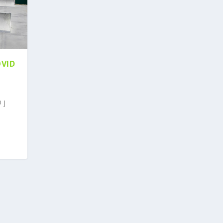
OVID
 j