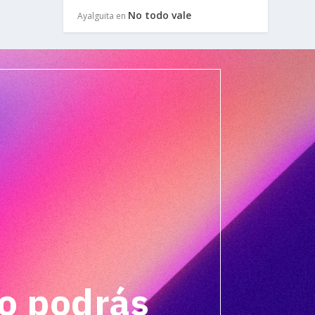
No todo vale
Ayalguita
en
o podrás