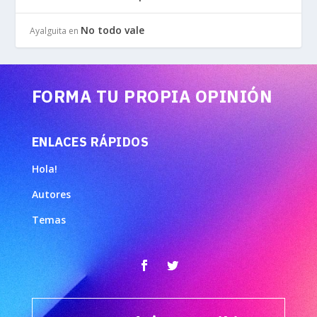
No todo vale
Ayalguita
en
FORMA TU PROPIA OPINIÓN
ENLACES RÁPIDOS
Hola!
Autores
Temas