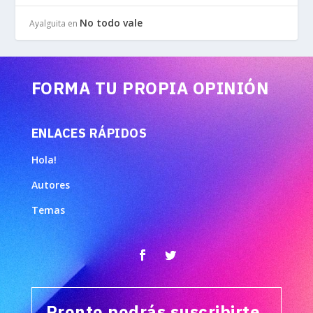
No todo vale
Ayalguita
en
FORMA TU PROPIA OPINIÓN
ENLACES RÁPIDOS
Hola!
Autores
Temas
Pronto podrás suscribirte