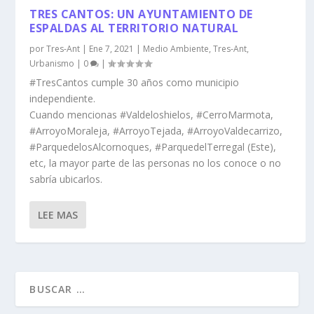
TRES CANTOS: UN AYUNTAMIENTO DE
ESPALDAS AL TERRITORIO NATURAL
por
Tres-Ant
|
Ene 7, 2021
|
Medio Ambiente
,
Tres-Ant
,
Urbanismo
|
0
|
#TresCantos cumple 30 años como municipio
independiente.
Cuando mencionas #Valdeloshielos, #CerroMarmota,
#ArroyoMoraleja, #ArroyoTejada, #ArroyoValdecarrizo,
#ParquedelosAlcornoques, #ParquedelTerregal (Este),
etc, la mayor parte de las personas no los conoce o no
sabría ubicarlos.
LEE MAS