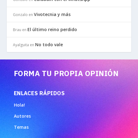
Vivotecnia y más
Gonzalo
en
El último reino perdido
Brau
en
No todo vale
Ayalguita
en
FORMA TU PROPIA OPINIÓN
ENLACES RÁPIDOS
Hola!
Autores
Temas