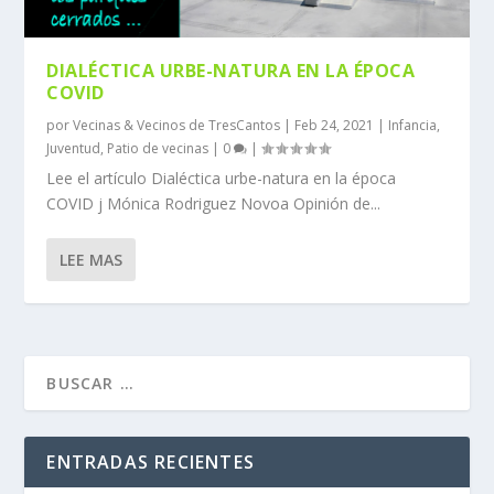
DIALÉCTICA URBE-NATURA EN LA ÉPOCA
COVID
por
Vecinas & Vecinos de TresCantos
|
Feb 24, 2021
|
Infancia
,
Juventud
,
Patio de vecinas
|
0
|
Lee el artículo Dialéctica urbe-natura en la época
COVID j Mónica Rodriguez Novoa Opinión de...
LEE MAS
ENTRADAS RECIENTES