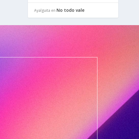
No todo vale
Ayalguita
en