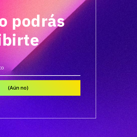
o podrás
ibirte
(Aún no)