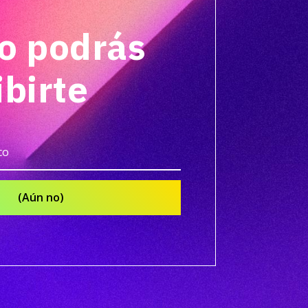
o podrás
ibirte
(Aún no)