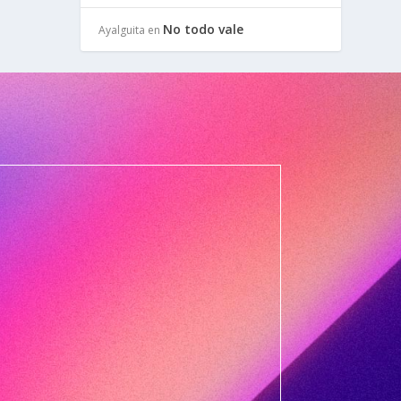
No todo vale
Ayalguita
en