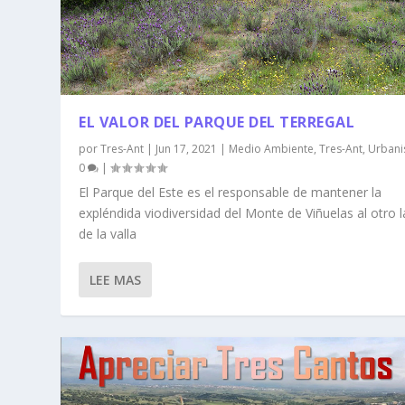
EL VALOR DEL PARQUE DEL TERREGAL
por
Tres-Ant
|
Jun 17, 2021
|
Medio Ambiente
,
Tres-Ant
,
Urban
0
|
El Parque del Este es el responsable de mantener la
expléndida viodiversidad del Monte de Viñuelas al otro 
de la valla
LEE MAS