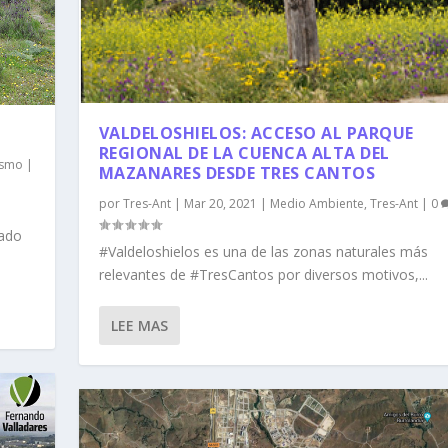
VALDELOSHIELOS: ACCESO AL PARQUE
REGIONAL DE LA CUENCA ALTA DEL
ismo
|
MAZANARES DESDE TRES CANTOS
por
Tres-Ant
|
Mar 20, 2021
|
Medio Ambiente
,
Tres-Ant
|
0
lado
#Valdeloshielos es una de las zonas naturales más
relevantes de #TresCantos por diversos motivos,...
LEE MAS