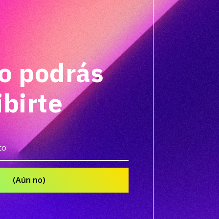
o podrás
ibirte
(Aún no)