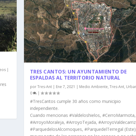
eos
|
TRES CANTOS: UN AYUNTAMIENTO DE
ESPALDAS AL TERRITORIO NATURAL
ares
por
Tres-Ant
|
Ene 7, 2021
|
Medio Ambiente
,
Tres-Ant
,
Urba
0
|
#TresCantos cumple 30 años como municipio
independiente.
Cuando mencionas #Valdeloshielos, #CerroMarmota,
#ArroyoMoraleja, #ArroyoTejada, #ArroyoValdecarriz
#ParquedelosAlcornoques, #ParquedelTerregal (Este), 