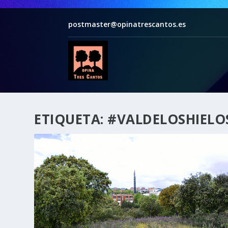
postmaster@opinatrescantos.es
ETIQUETA:
#VALDELOSHIELO