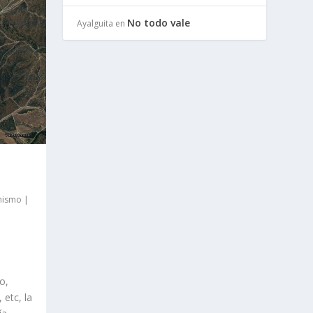
No todo vale
Ayalguita
en
nismo
|
o,
etc, la