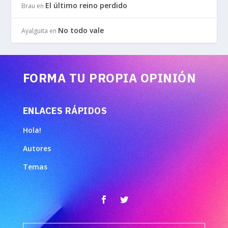
El último reino perdido
Brau
en
No todo vale
Ayalguita
en
FORMA TU PROPIA OPINIÓN
ENLACES RÁPIDOS
Hola!
Autores
Temas