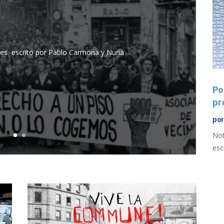
t.es escrito por Pablo Carmona y Nuria
Po
pr
po
Not
escr