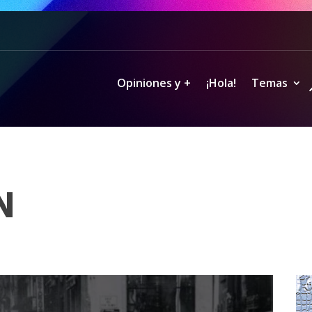
Opiniones y +
¡Hola!
Temas
N