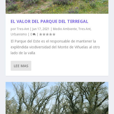
EL VALOR DEL PARQUE DEL TERREGAL
por
Tres-Ant
|
Jun 17, 2021
|
Medio Ambiente
,
Tres-Ant
,
Urbanismo
|
0
|
El Parque del Este es el responsable de mantener la
expléndida viodiversidad del Monte de Viñuelas al otro
lado de la valla
LEE MAS