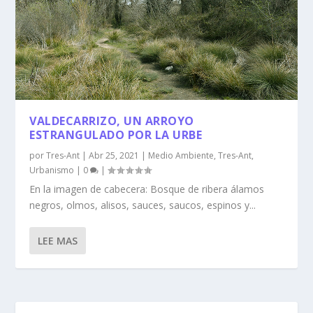
VALDECARRIZO, UN ARROYO
ESTRANGULADO POR LA URBE
por
Tres-Ant
|
Abr 25, 2021
|
Medio Ambiente
,
Tres-Ant
,
Urbanismo
|
0
|
En la imagen de cabecera: Bosque de ribera álamos
negros, olmos, alisos, sauces, saucos, espinos y...
LEE MAS