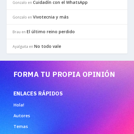
Cuidadín con el WhatsApp
Gonzalo
en
Vivotecnia y más
Gonzalo
en
El último reino perdido
Brau
en
No todo vale
Ayalguita
en
FORMA TU PROPIA OPINIÓN
ENLACES RÁPIDOS
Hola!
Autores
Temas