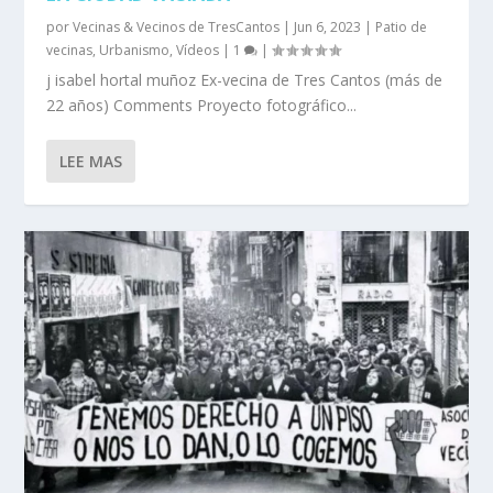
por
Vecinas & Vecinos de TresCantos
|
Jun 6, 2023
|
Patio de
vecinas
,
Urbanismo
,
Vídeos
|
1
|
j isabel hortal muñoz Ex-vecina de Tres Cantos (más de
22 años) Comments Proyecto fotográfico...
LEE MAS