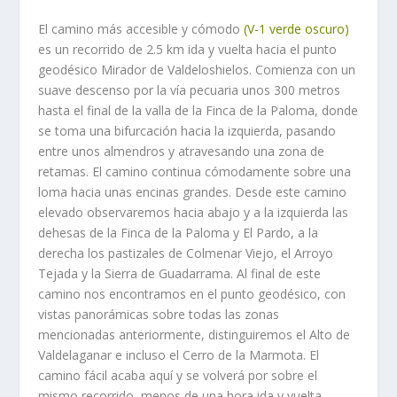
El camino más accesible y cómodo
(V-1 verde oscuro)
es un recorrido de 2.5 km ida y vuelta hacia el punto
geodésico Mirador de Valdeloshielos. Comienza con un
suave descenso por la vía pecuaria unos 300 metros
hasta el final de la valla de la Finca de la Paloma, donde
se toma una bifurcación hacia la izquierda, pasando
entre unos almendros y atravesando una zona de
retamas. El camino continua cómodamente sobre una
loma hacia unas encinas grandes. Desde este camino
elevado observaremos hacia abajo y a la izquierda las
dehesas de la Finca de la Paloma y El Pardo, a la
derecha los pastizales de Colmenar Viejo, el Arroyo
Tejada y la Sierra de Guadarrama. Al final de este
camino nos encontramos en el punto geodésico, con
vistas panorámicas sobre todas las zonas
mencionadas anteriormente, distinguiremos el Alto de
Valdelaganar e incluso el Cerro de la Marmota. El
camino fácil acaba aquí y se volverá por sobre el
mismo recorrido, menos de una hora ida y vuelta.