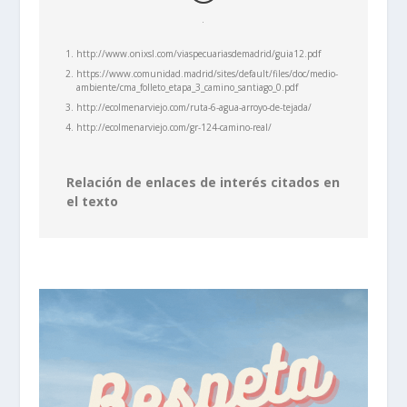
http://www.onixsl.com/viaspecuariasdemadrid/guia12.pdf
https://www.comunidad.madrid/sites/default/files/doc/medio-
ambiente/cma_folleto_etapa_3_camino_santiago_0.pdf
http://ecolmenarviejo.com/ruta-6-agua-arroyo-de-tejada/
http://ecolmenarviejo.com/gr-124-camino-real/
Relación de enlaces de interés citados en
el texto