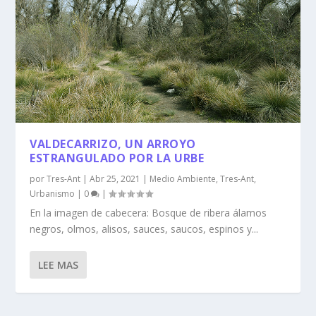
VALDECARRIZO, UN ARROYO
ESTRANGULADO POR LA URBE
por
Tres-Ant
|
Abr 25, 2021
|
Medio Ambiente
,
Tres-Ant
,
Urbanismo
|
0
|
En la imagen de cabecera: Bosque de ribera álamos
negros, olmos, alisos, sauces, saucos, espinos y...
LEE MAS