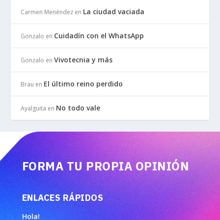
La ciudad vaciada
Carmen Menéndez
en
Cuidadín con el WhatsApp
Gonzalo
en
Vivotecnia y más
Gonzalo
en
El último reino perdido
Brau
en
No todo vale
Ayalguita
en
FORMA TU PROPIA OPINIÓN
ENLACES RÁPIDOS
Hola!