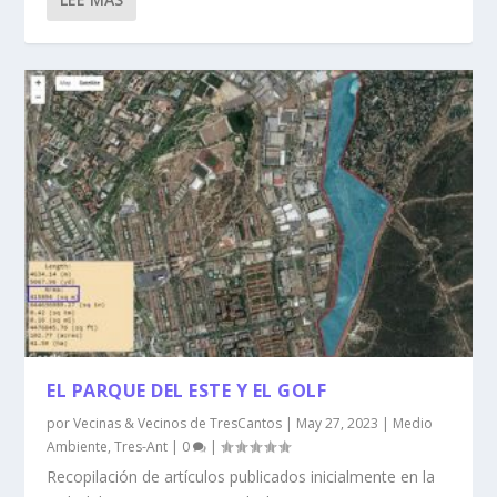
EL PARQUE DEL ESTE Y EL GOLF
por
Vecinas & Vecinos de TresCantos
|
May 27, 2023
|
Medio
Ambiente
,
Tres-Ant
|
0
|
Recopilación de artículos publicados inicialmente en la